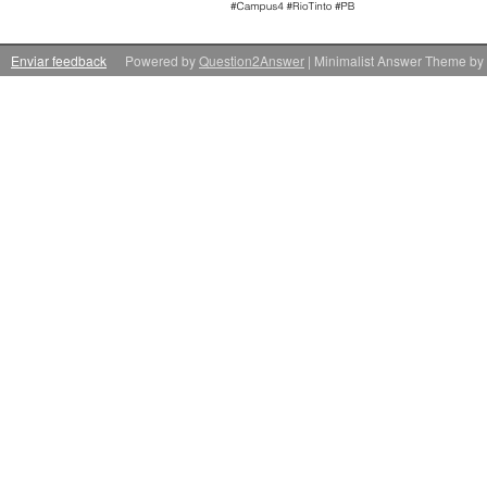
Enviar feedback
Powered by
Question2Answer
| Minimalist Answer Theme by