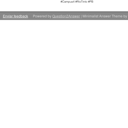
Enviar feedback
Powered by
Question2Answer
| Minimalist Answer Theme by