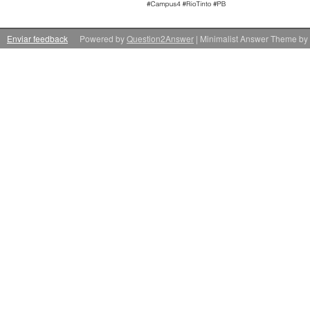
Enviar feedback
Powered by
Question2Answer
| Minimalist Answer Theme by