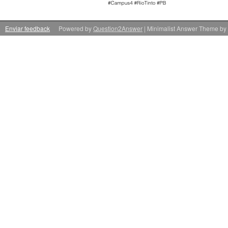
Enviar feedback
Powered by
Question2Answer
| Minimalist Answer Theme by