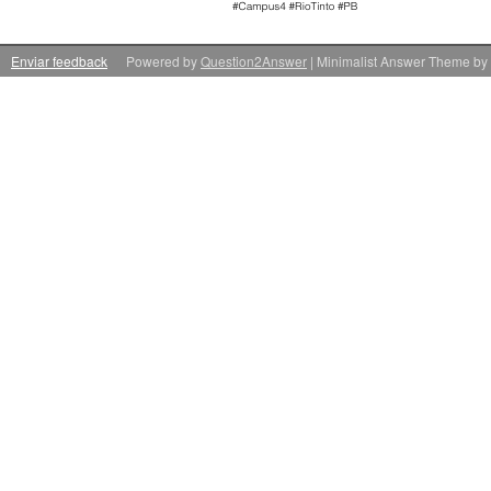
Enviar feedback
Powered by
Question2Answer
| Minimalist Answer Theme by