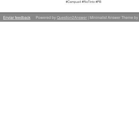
Enviar feedback
Powered by
Question2Answer
| Minimalist Answer Theme by