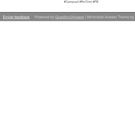
Enviar feedback
Powered by
Question2Answer
| Minimalist Answer Theme by