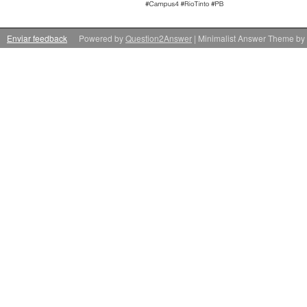
Enviar feedback
Powered by
Question2Answer
| Minimalist Answer Theme by