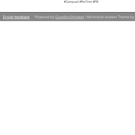
Enviar feedback
Powered by
Question2Answer
| Minimalist Answer Theme by