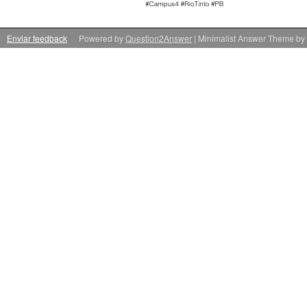
Enviar feedback
Powered by
Question2Answer
| Minimalist Answer Theme by