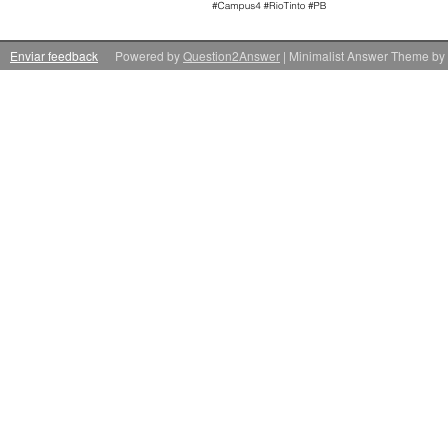
Enviar feedback
Powered by
Question2Answer
| Minimalist Answer Theme by