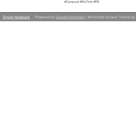
Enviar feedback
Powered by
Question2Answer
| Minimalist Answer Theme by