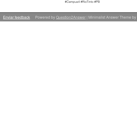
Enviar feedback
Powered by
Question2Answer
| Minimalist Answer Theme by