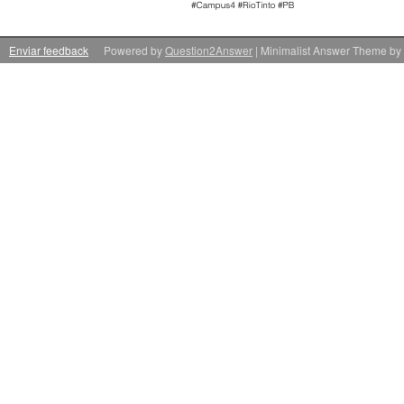
Enviar feedback
Powered by
Question2Answer
| Minimalist Answer Theme by