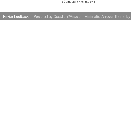
Enviar feedback
Powered by
Question2Answer
| Minimalist Answer Theme by