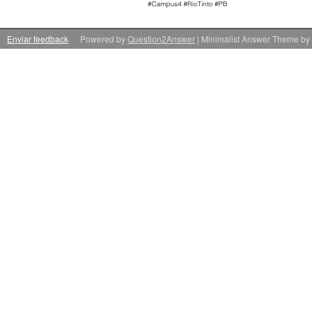
Enviar feedback
Powered by
Question2Answer
| Minimalist Answer Theme by