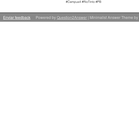
Enviar feedback
Powered by
Question2Answer
| Minimalist Answer Theme by