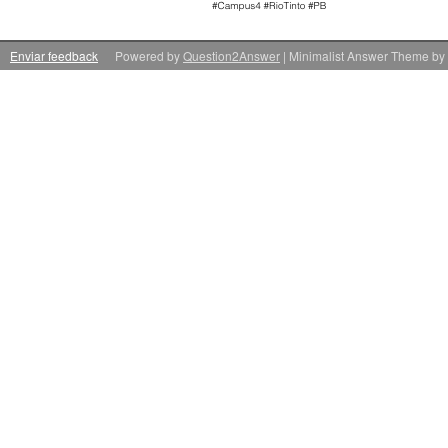
Enviar feedback
Powered by
Question2Answer
| Minimalist Answer Theme by