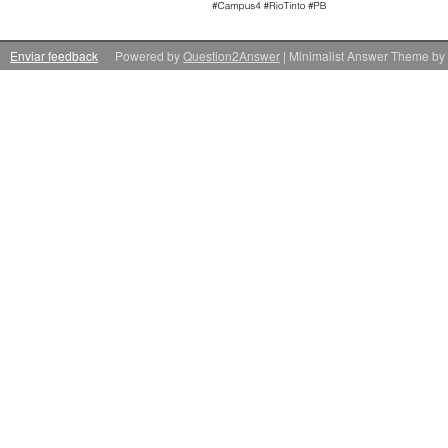
Enviar feedback
Powered by
Question2Answer
| Minimalist Answer Theme by