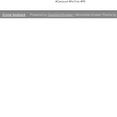
Enviar feedback
Powered by
Question2Answer
| Minimalist Answer Theme by