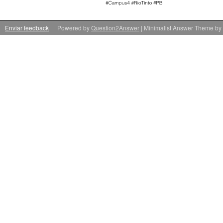
Enviar feedback
Powered by
Question2Answer
| Minimalist Answer Theme by