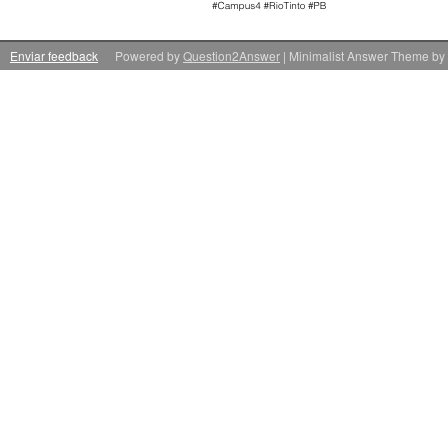
Enviar feedback
Powered by
Question2Answer
| Minimalist Answer Theme by