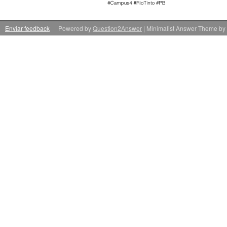
Enviar feedback
Powered by
Question2Answer
| Minimalist Answer Theme by