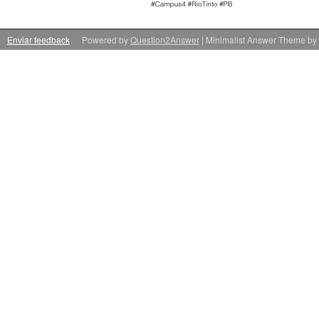
Enviar feedback
Powered by
Question2Answer
| Minimalist Answer Theme by