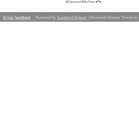
Enviar feedback
Powered by
Question2Answer
| Minimalist Answer Theme by