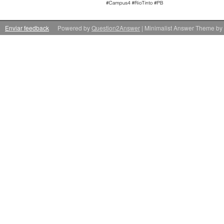
Enviar feedback
Powered by
Question2Answer
| Minimalist Answer Theme by