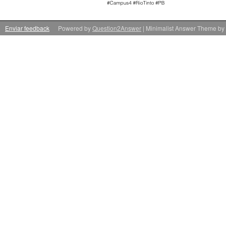
Enviar feedback
Powered by
Question2Answer
| Minimalist Answer Theme by