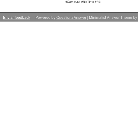
Enviar feedback
Powered by
Question2Answer
| Minimalist Answer Theme by