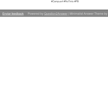
Enviar feedback
Powered by
Question2Answer
| Minimalist Answer Theme by