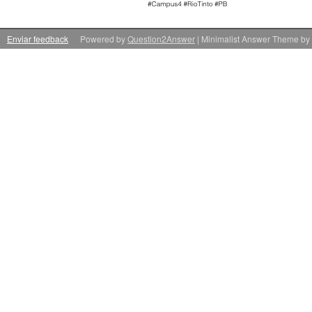
Enviar feedback
Powered by
Question2Answer
| Minimalist Answer Theme by