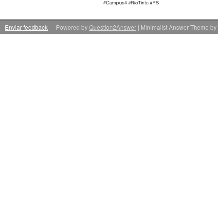
Enviar feedback
Powered by
Question2Answer
| Minimalist Answer Theme by