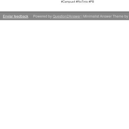
Enviar feedback
Powered by
Question2Answer
| Minimalist Answer Theme by