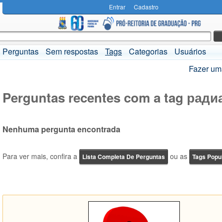
Entrar
Cadastro
Perguntas
Sem respostas
Tags
Categorias
Usuários
Fazer um
Perguntas recentes com a tag рад
Nenhuma pergunta encontrada
Para ver mais, confira a
ou as
Lista Completa De Perguntas
Tags Popu