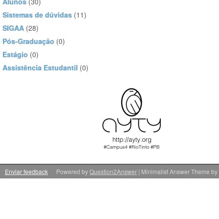
Alunos
(30)
Sistemas de dúvidas
(11)
SIGAA
(28)
Pós-Graduação
(0)
Estágio
(0)
Assistência Estudantil
(0)
Enviar feedback
Powered by
Question2Answer
| Minimalist Answer Theme by