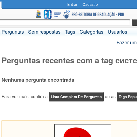
Entrar
Cadastro
Perguntas
Sem respostas
Tags
Categorias
Usuários
Fazer um
Perguntas recentes com a tag сист
Nenhuma pergunta encontrada
Para ver mais, confira a
ou as
Lista Completa De Perguntas
Tags Popu