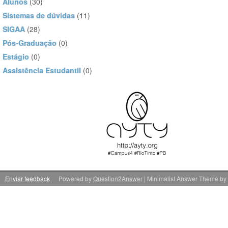
Alunos
(30)
Sistemas de dúvidas
(11)
SIGAA
(28)
Pós-Graduação
(0)
Estágio
(0)
Assistência Estudantil
(0)
Enviar feedback
Powered by
Question2Answer
| Minimalist Answer Theme by