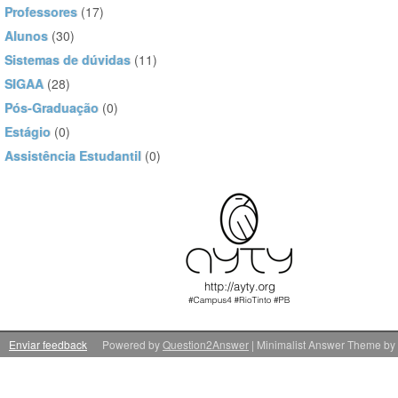
Professores
(17)
Alunos
(30)
Sistemas de dúvidas
(11)
SIGAA
(28)
Pós-Graduação
(0)
Estágio
(0)
Assistência Estudantil
(0)
Enviar feedback
Powered by
Question2Answer
| Minimalist Answer Theme by