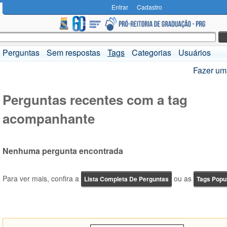
Entrar
Cadastro
Perguntas
Sem respostas
Tags
Categorias
Usuários
Fazer um
Perguntas recentes com a tag
acompanhante
Nenhuma pergunta encontrada
Para ver mais, confira a
ou as
Lista Completa De Perguntas
Tags Popu