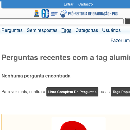
Entrar
Cadastro
Perguntas
Sem respostas
Tags
Categorias
Usuários
Fazer um
Perguntas recentes com a tag alum
Nenhuma pergunta encontrada
Para ver mais, confira a
ou as
Lista Completa De Perguntas
Tags Popu