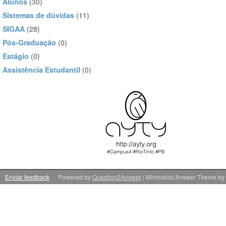
Alunos
(30)
Sistemas de dúvidas
(11)
SIGAA
(28)
Pós-Graduação
(0)
Estágio
(0)
Assistência Estudantil
(0)
Enviar feedback
Powered by
Question2Answer
| Minimalist Answer Theme by