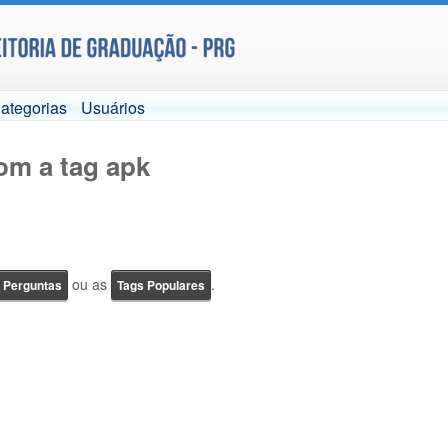
ategorias
Usuários
om a tag apk
ou as
.
e Perguntas
Tags Populares