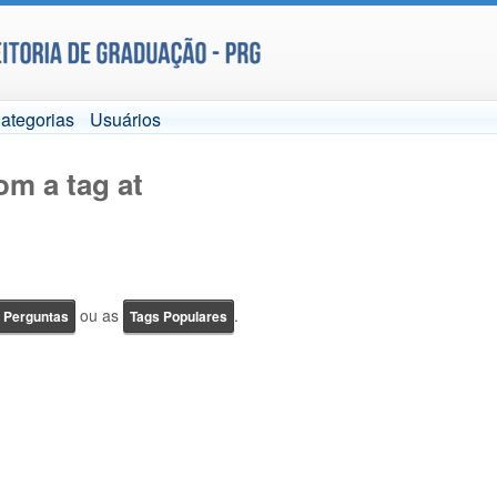
ategorias
Usuários
om a tag at
ou as
.
e Perguntas
Tags Populares