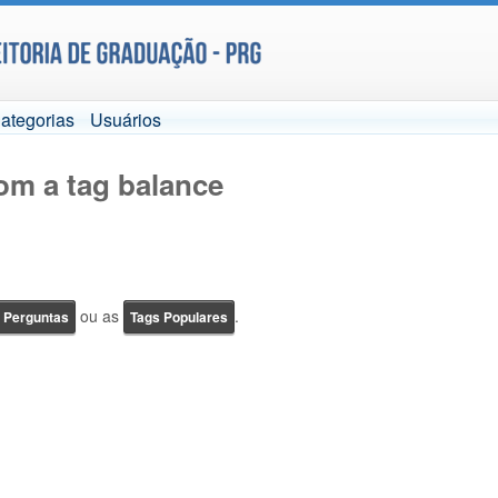
ategorias
Usuários
om a tag balance
ou as
.
e Perguntas
Tags Populares