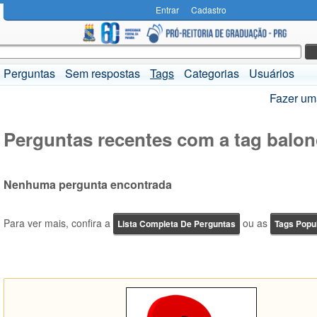
Entrar
Cadastro
Perguntas
Sem respostas
Tags
Categorias
Usuários
Fazer um
Perguntas recentes com a tag balon
Nenhuma pergunta encontrada
Para ver mais, confira a
ou as
Lista Completa De Perguntas
Tags Popu