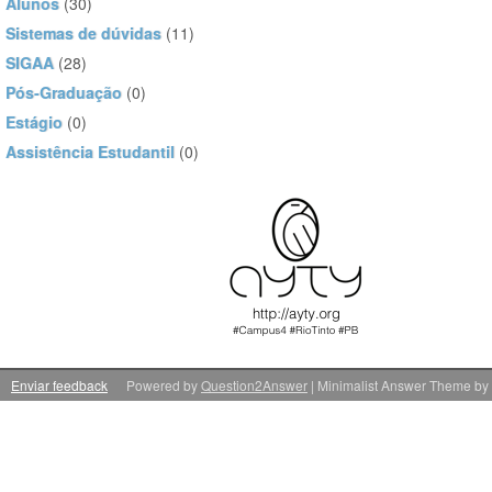
Alunos
(30)
Sistemas de dúvidas
(11)
SIGAA
(28)
Pós-Graduação
(0)
Estágio
(0)
Assistência Estudantil
(0)
Enviar feedback
Powered by
Question2Answer
| Minimalist Answer Theme by