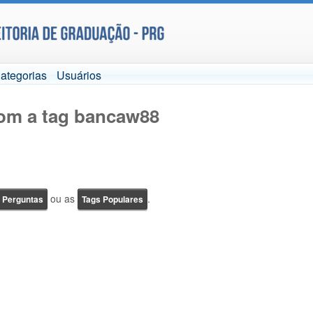
ategorias
Usuários
com a tag bancaw88
ou as
.
e Perguntas
Tags Populares