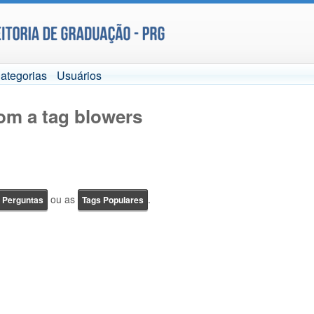
ategorias
Usuários
om a tag blowers
ou as
.
e Perguntas
Tags Populares