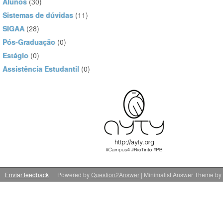
Alunos
(30)
Sistemas de dúvidas
(11)
SIGAA
(28)
Pós-Graduação
(0)
Estágio
(0)
Assistência Estudantil
(0)
Enviar feedback
Powered by
Question2Answer
| Minimalist Answer Theme by