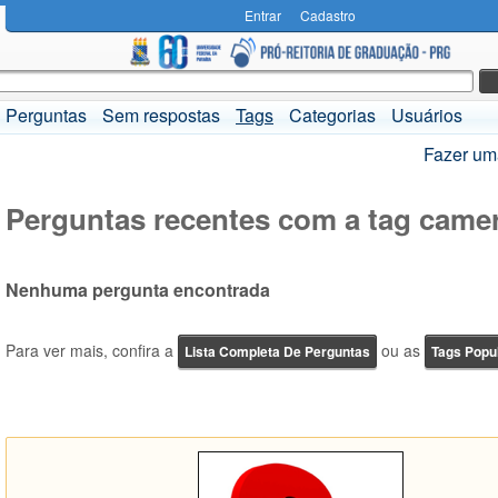
Entrar
Cadastro
Perguntas
Sem respostas
Tags
Categorias
Usuários
Fazer um
Perguntas recentes com a tag came
Nenhuma pergunta encontrada
Para ver mais, confira a
ou as
Lista Completa De Perguntas
Tags Popu