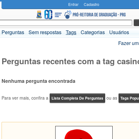
Entrar
Cadastro
Perguntas
Sem respostas
Tags
Categorias
Usuários
Fazer um
Perguntas recentes com a tag casin
Nenhuma pergunta encontrada
Para ver mais, confira a
ou as
Lista Completa De Perguntas
Tags Popu