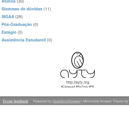
Alunos
(30)
Sistemas de dúvidas
(11)
SIGAA
(28)
Pós-Graduação
(0)
Estágio
(0)
Assistência Estudantil
(0)
Enviar feedback
Powered by
Question2Answer
| Minimalist Answer Theme by