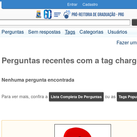
Entrar
Cadastro
Perguntas
Sem respostas
Tags
Categorias
Usuários
Fazer um
Perguntas recentes com a tag charg
Nenhuma pergunta encontrada
Para ver mais, confira a
ou as
Lista Completa De Perguntas
Tags Popu