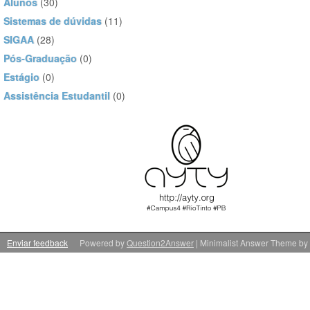
Alunos
(30)
Sistemas de dúvidas
(11)
SIGAA
(28)
Pós-Graduação
(0)
Estágio
(0)
Assistência Estudantil
(0)
Enviar feedback
Powered by
Question2Answer
| Minimalist Answer Theme by