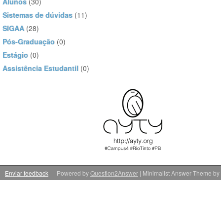
Alunos
(30)
Sistemas de dúvidas
(11)
SIGAA
(28)
Pós-Graduação
(0)
Estágio
(0)
Assistência Estudantil
(0)
Enviar feedback
Powered by
Question2Answer
| Minimalist Answer Theme by