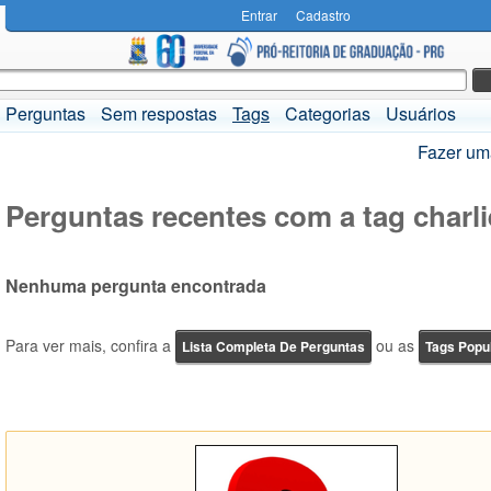
Entrar
Cadastro
Perguntas
Sem respostas
Tags
Categorias
Usuários
Fazer um
Perguntas recentes com a tag charli
Nenhuma pergunta encontrada
Para ver mais, confira a
ou as
Lista Completa De Perguntas
Tags Popu