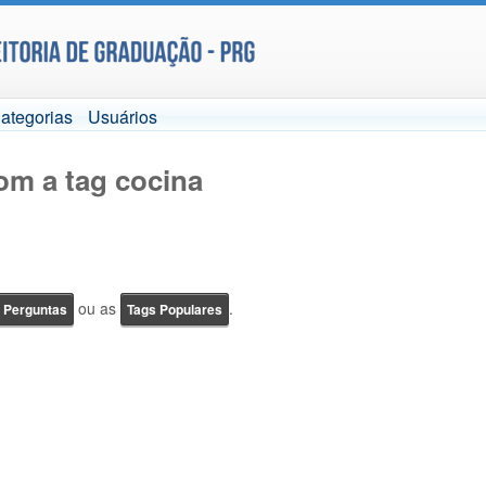
ategorias
Usuários
om a tag cocina
ou as
.
e Perguntas
Tags Populares