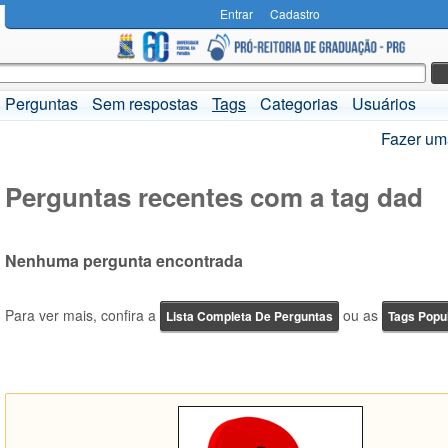
Entrar
Cadastro
Perguntas
Sem respostas
Tags
Categorias
Usuários
Fazer um
Perguntas recentes com a tag dad
Nenhuma pergunta encontrada
Para ver mais, confira a
ou as
Lista Completa De Perguntas
Tags Popu