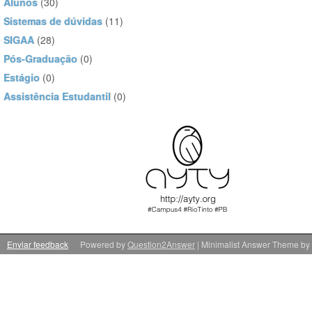
Alunos
(30)
Sistemas de dúvidas
(11)
SIGAA
(28)
Pós-Graduação
(0)
Estágio
(0)
Assistência Estudantil
(0)
Enviar feedback
Powered by
Question2Answer
| Minimalist Answer Theme by