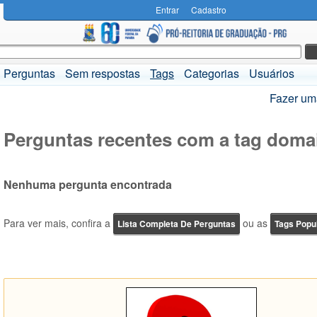
Entrar
Cadastro
Perguntas
Sem respostas
Tags
Categorias
Usuários
Fazer um
Perguntas recentes com a tag doma
Nenhuma pergunta encontrada
Para ver mais, confira a
ou as
Lista Completa De Perguntas
Tags Popu