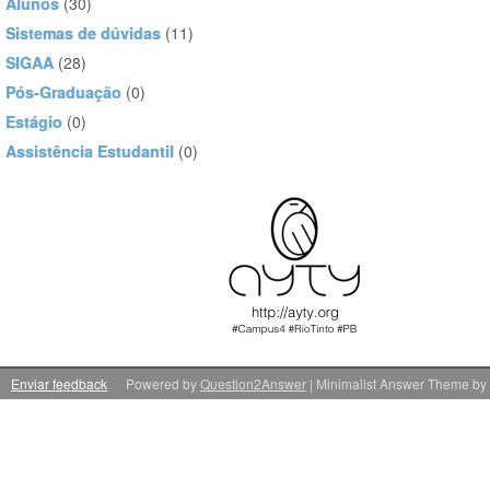
Alunos
(30)
Sistemas de dúvidas
(11)
SIGAA
(28)
Pós-Graduação
(0)
Estágio
(0)
Assistência Estudantil
(0)
Enviar feedback
Powered by
Question2Answer
| Minimalist Answer Theme by