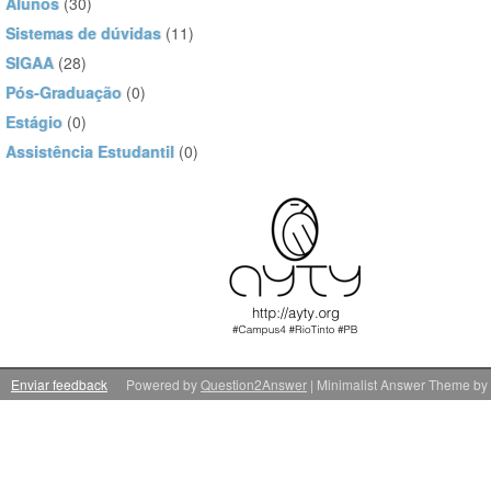
Alunos
(30)
Sistemas de dúvidas
(11)
SIGAA
(28)
Pós-Graduação
(0)
Estágio
(0)
Assistência Estudantil
(0)
Enviar feedback
Powered by
Question2Answer
| Minimalist Answer Theme by