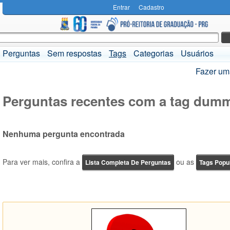
Entrar
Cadastro
Perguntas
Sem respostas
Tags
Categorias
Usuários
Fazer um
Perguntas recentes com a tag dum
Nenhuma pergunta encontrada
Para ver mais, confira a
ou as
Lista Completa De Perguntas
Tags Popu